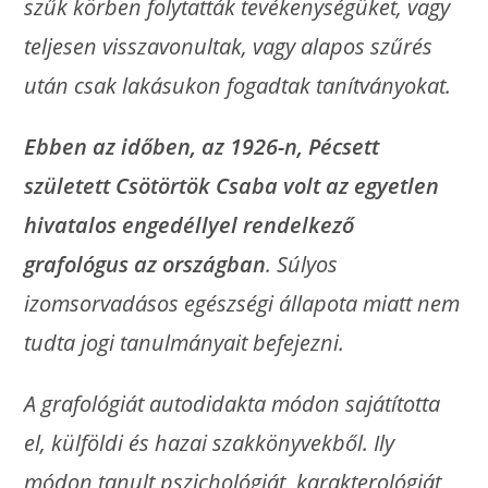
szűk körben folytatták tevékenységüket, vagy
teljesen visszavonultak, vagy alapos szűrés
után csak lakásukon fogadtak tanítványokat.
Ebben az időben, az 1926-n, Pécsett
született Csötörtök Csaba volt az egyetlen
hivatalos engedéllyel rendelkező
grafológus az országban
. Súlyos
izomsorvadásos egészségi állapota miatt nem
tudta jogi tanulmányait befejezni.
A grafológiát autodidakta módon sajátította
el, külföldi és hazai szakkönyvekből. Ily
módon tanult pszichológiát, karakterológiát,