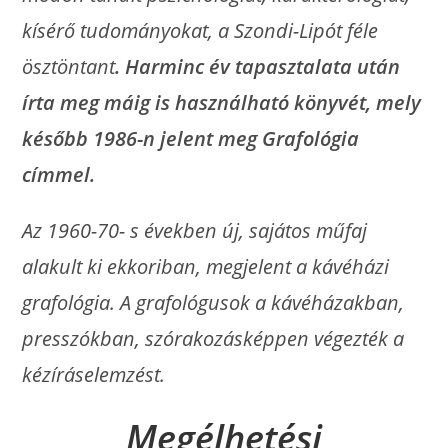
kísérő tudományokat, a Szondi-Lipót féle
ösztöntant
. Harminc év tapasztalata után
írta meg máig is használható könyvét, mely
később 1986-n jelent meg Grafológia
címmel.
Az 1960-70- s években új, sajátos műfaj
alakult ki ekkoriban, megjelent a kávéházi
grafológia. A grafológusok a kávéházakban,
presszókban, szórakozásképpen végezték a
kézíráselemzést.
Megélhetési