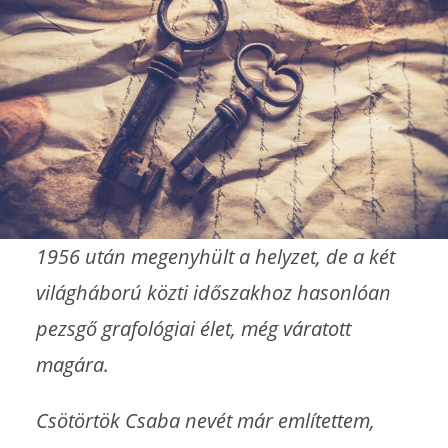
1956 után megenyhült a helyzet, de a két
világháború közti időszakhoz hasonlóan
pezsgő grafológiai élet, még váratott
magára.
Csötörtök Csaba nevét már említettem,