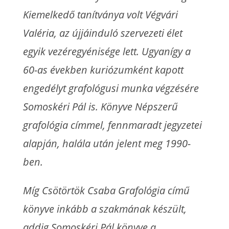
Kiemelkedő tanítványa volt Végvári
Valéria, az újjáinduló szervezeti élet
egyik vezéregyénisége lett. Ugyanígy a
60-as években kuriózumként kapott
engedélyt grafológusi munka végzésére
Somoskéri Pál is. Könyve Népszerű
grafológia címmel, fennmaradt jegyzetei
alapján, halála után jelent meg 1990-
ben.
Míg Csötörtök Csaba Grafológia című
könyve inkább a szakmának készült,
addig Somoskéri Pál könyve a