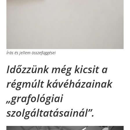
Írás és jellem összefüggései
I
dőzzünk még kicsit a
régmúlt kávéházainak
„grafológiai
szolgáltatásainál”.