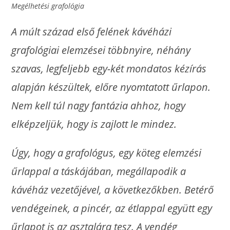
Megélhetési grafológia
A múlt század első felének kávéházi
grafológiai elemzései többnyire, néhány
szavas, legfeljebb egy-két mondatos kézírás
alapján készültek, előre nyomtatott űrlapon.
Nem kell túl nagy fantázia ahhoz, hogy
elképzeljük, hogy is zajlott le mindez.
Úgy, hogy a grafológus, egy köteg elemzési
űrlappal a táskájában, megállapodik a
kávéház vezetőjével, a következőkben. Betérő
vendégeinek, a pincér, az étlappal együtt egy
űrlapot is az asztalára tesz. A vendég