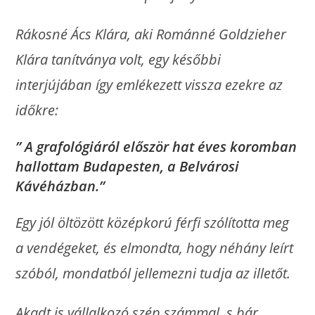
Rákosné Ács Klára, aki Románné Goldzieher
Klára tanítványa volt, egy későbbi
interjújában így emlékezett vissza ezekre az
időkre:
” A grafológiáról először hat éves koromban
hallottam Budapesten, a Belvárosi
Kávéházban.”
Egy jól öltözött középkorú férfi szólította meg
a vendégeket, és elmondta, hogy néhány leírt
szóból, mondatból jellemezni tudja az illetőt.
Akadt is vállalkozó szép számmal, s bár