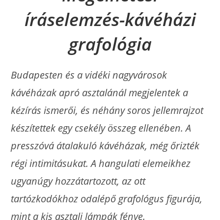
íráselemzés-kávéházi
grafológia
Budapesten és a vidéki nagyvárosok
kávéházak apró asztalánál megjelentek a
kézírás ismerői, és néhány soros jellemrajzot
készítettek egy csekély összeg ellenében. A
presszóvá átalakuló kávéházak, még őrizték
régi intimitásukat. A hangulati elemeikhez
ugyanúgy hozzátartozott, az ott
tartózkodókhoz odalépő grafológus figurája,
mint a kis asztali lámpák fénye.