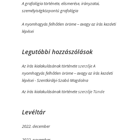
A grafológia története, elismerése, irányzatai,
személyiségközpontú grafológia
A nyomhagyás felhőtlen öröme­­ – avagy az írás kezdeti
lépései
Legutóbbi hozzászólások
Az írás kialakulásának története
szerzője
A
nyomhagyás felhőtlen öröme­­ – avagy az írás kezdeti
lépései - Szentkirályi-Szabó Magdolna
Az írás kialakulásának története
szerzője
Tünde
Levéltár
2022. december
2022. november