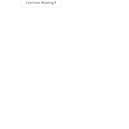
Pszichológiai
Continue Reading
Alapfogalmak.
Alkalmazott
Vizsgálódások.
Módszertanok.
Tanácsadás.