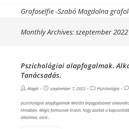
Skip
Grafoselfie -Szabó Magdolna grafo
to
content
Monthly Archives: szeptember 2022
Pszichológiai alapfogalmak. Al
Tanácsadás.
Post
Post
Post
Po
Magdi
szeptember 7, 2022
Pszichológia
author:
published:
category:
co
pszichológiai alapfogalmak Mielőtt bejegyzésemet olvasnáto
témában. Mégis fontosnak érzem, hogy azokat a kapcsolódás
alkalmaz, mint…