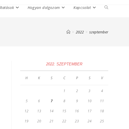
ltatások
Hogyan dolgozom
Kapcsolat
Toggle
website
search
>
2022
>
szeptember
.
2022. SZEPTEMBER
H
K
S
C
P
S
V
1
2
3
4
5
6
7
8
9
10
11
12
13
14
15
16
17
18
19
20
21
22
23
24
25