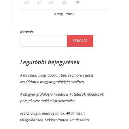
26
27
28
29
30
« aug
nov »
Keresés
KERESÉS
Legutóbbi bejegyzések
A második világháború után, szomorú fejezet
kezdődött a magyar grafológia életében
A Magyar grafológia hódítása, kutatások, előadások,
pezsgő élete majd ellehetetlenítése
Pszichológiai alapfogalmak. Alkalmazott
vizsgálódások. Módszertanok. Tanácsadás.