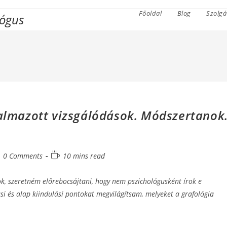
Főoldal
Blog
Szolgá
lógus
kalmazott vizsgálódások. Módszertanok
st
Reading
0 Comments
10 mins read
mments:
time:
k, szeretném előrebocsájtani, hogy nem pszichológusként írok e
i és alap kiindulási pontokat megvilágítsam, melyeket a grafológia