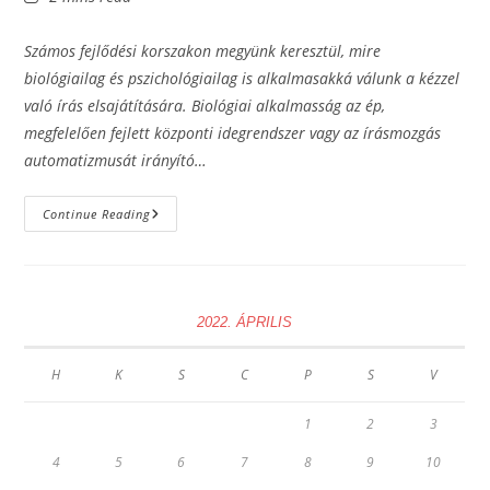
time:
Számos fejlődési korszakon megyünk keresztül, mire
biológiailag és pszichológiailag is alkalmasakká válunk a kézzel
való írás elsajátítására. Biológiai alkalmasság az ép,
megfelelően fejlett központi idegrendszer vagy az írásmozgás
automatizmusát irányító…
Ahol
Continue Reading
Az
Írás
Elkezdődik
2022. ÁPRILIS
H
K
S
C
P
S
V
1
2
3
4
5
6
7
8
9
10