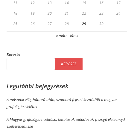
11
12
13
14
15
16
17
18
19
20
21
22
23
24
25
26
27
28
29
30
« márc
jún »
Keresés
KERESÉS
Legutóbbi bejegyzések
A második világháború után, szomorú fejezet kezdődött a magyar
grafológia életében
A Magyar grafológia hódítása, kutatások, előadások, pezsgő élete majd
ellehetetlenítése