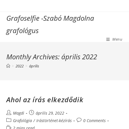
Skip
to
Grafoselfie -Szabó Magdolna
content
grafológus
Menu
Monthly Archives: április 2022
>
2022
>
április
Ahol az írás elkezdődik
Post
Post
Magdi
április 29, 2022
author:
published:
Post
Post
Grafológia
/
Irástörténet-kézírás
0 Comments
category:
comments:
Reading
2 mins read