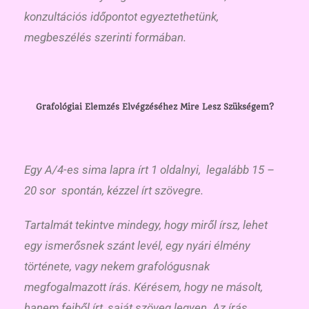
konzultációs időpontot egyeztethetünk,
megbeszélés szerinti formában.
Grafológiai Elemzés Elvégzéséhez Mire Lesz Szükségem?
Egy A/4-es sima lapra írt 1 oldalnyi, legalább 15 –
20 sor spontán, kézzel írt szövegre.
Tartalmát tekintve mindegy, hogy miről írsz, lehet
egy ismerősnek szánt levél, egy nyári élmény
története, vagy nekem grafológusnak
megfogalmazott írás. Kérésem, hogy ne másolt,
hanem fejből írt, saját szöveg legyen. Az írás