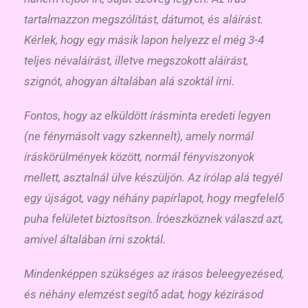
tartalmazzon megszólítást, dátumot, és aláírást.
Kérlek, hogy egy másik lapon helyezz el még 3-4
teljes névaláírást, illetve megszokott aláírást,
szignót, ahogyan általában alá szoktál írni.
Fontos, hogy az elküldött írásminta eredeti legyen
(ne fénymásolt vagy szkennelt), amely normál
íráskörülmények között, normál fényviszonyok
mellett, asztalnál ülve készüljön. Az írólap alá tegyél
egy újságot, vagy néhány papírlapot, hogy megfelelő
puha felületet biztosítson. Íróeszköznek válaszd azt,
amivel általában írni szoktál.
Mindenképpen szükséges az írásos beleegyezésed,
és néhány elemzést segítő adat, hogy kézírásod