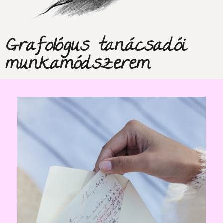
Grafológus tanácsadói
munkamódszerem