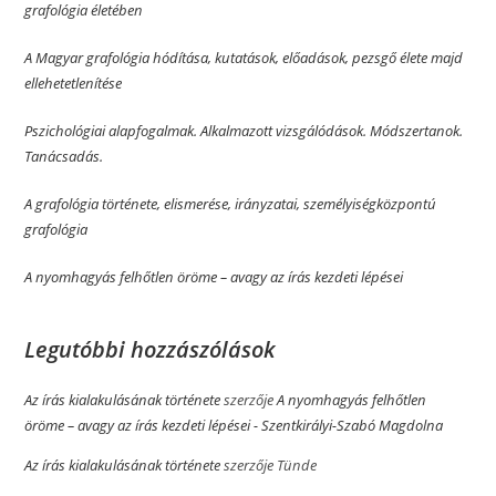
grafológia életében
A Magyar grafológia hódítása, kutatások, előadások, pezsgő élete majd
ellehetetlenítése
Pszichológiai alapfogalmak. Alkalmazott vizsgálódások. Módszertanok.
Tanácsadás.
A grafológia története, elismerése, irányzatai, személyiségközpontú
grafológia
A nyomhagyás felhőtlen öröme­­ – avagy az írás kezdeti lépései
Legutóbbi hozzászólások
Az írás kialakulásának története
szerzője
A nyomhagyás felhőtlen
öröme­­ – avagy az írás kezdeti lépései - Szentkirályi-Szabó Magdolna
Az írás kialakulásának története
szerzője
Tünde