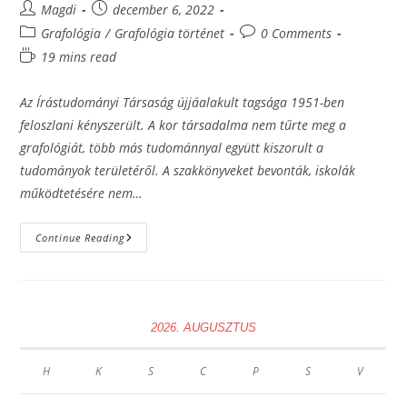
Post
Post
Magdi
december 6, 2022
author:
published:
Post
Post
Grafológia
/
Grafológia történet
0 Comments
category:
comments:
Reading
19 mins read
time:
Az Írástudományi Társaság újjáalakult tagsága 1951-ben
feloszlani kényszerült. A kor társadalma nem tűrte meg a
grafológiát, több más tudománnyal együtt kiszorult a
tudományok területéről. A szakkönyveket bevonták, iskolák
működtetésére nem…
A
Continue Reading
Második
Világháború
Után,
Szomorú
Fejezet
Kezdődött
A
2026. AUGUSZTUS
Magyar
Grafológia
Életében
H
K
S
C
P
S
V