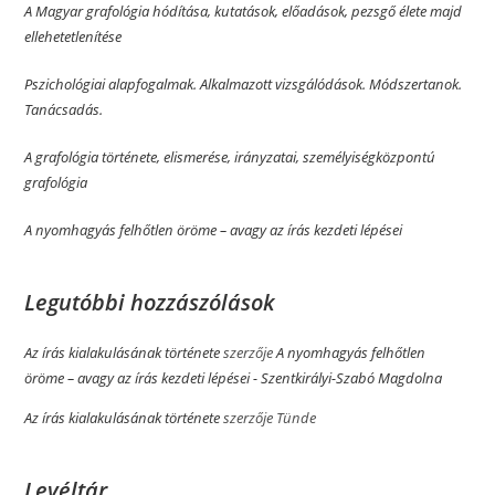
A Magyar grafológia hódítása, kutatások, előadások, pezsgő élete majd
ellehetetlenítése
Pszichológiai alapfogalmak. Alkalmazott vizsgálódások. Módszertanok.
Tanácsadás.
A grafológia története, elismerése, irányzatai, személyiségközpontú
grafológia
A nyomhagyás felhőtlen öröme­­ – avagy az írás kezdeti lépései
Legutóbbi hozzászólások
Az írás kialakulásának története
szerzője
A nyomhagyás felhőtlen
öröme­­ – avagy az írás kezdeti lépései - Szentkirályi-Szabó Magdolna
Az írás kialakulásának története
szerzője
Tünde
Levéltár