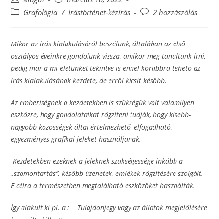
author:
published:
Post
Post
Grafológia
/
Irástörténet-kézírás
2 hozzászólás
category:
comments:
Mikor az írás kialakulásáról beszélünk, általában az első
osztályos éveinkre gondolunk vissza, amikor meg tanultunk írni,
pedig már a mi életünket tekintve is ennél korábbra tehető az
írás kialakulásának kezdete, de erről kicsit később.
Az emberiségnek a kezdetekben is szükségük volt valamilyen
eszközre, hogy gondolataikat rögzíteni tudják, hogy kisebb-
nagyobb közösségek által értelmezhető, elfogadható,
egyezményes grafikai jeleket használjanak.
Kezdetekben ezeknek a jeleknek szükségessége inkább a
„számontartás”, később üzenetek, emlékek rögzítésére szolgált.
E célra a természetben megtalálható eszközöket használták.
Így alakult ki pl. a : Tulajdonjegy vagy az állatok megjelölésére