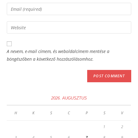
name
Enter
or
your
username
email
Enter
to
address
your
comment
to
website
comment
URL
A nevem, e-mail címem, és weboldalcímem mentése a
(optional)
böngészőben a következő hozzászólásomhoz.
2026. AUGUSZTUS
H
K
S
C
P
S
V
1
2
3
4
5
6
7
8
9