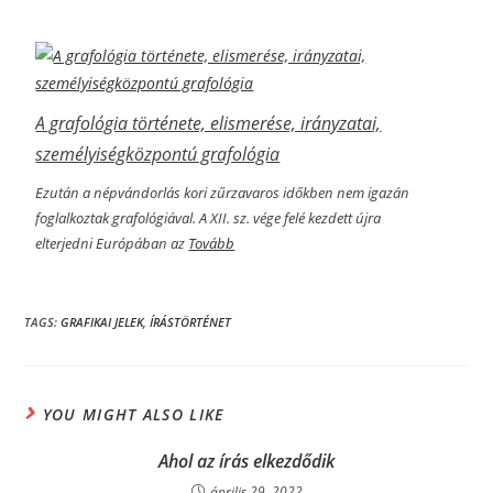
A grafológia története, elismerése, irányzatai,
személyiségközpontú grafológia
Ezután a népvándorlás kori zűrzavaros időkben nem igazán
foglalkoztak grafológiával. A XII. sz. vége felé kezdett újra
elterjedni Európában az
Tovább
TAGS:
GRAFIKAI JELEK
,
ÍRÁSTÖRTÉNET
YOU MIGHT ALSO LIKE
Ahol az írás elkezdődik
április 29, 2022