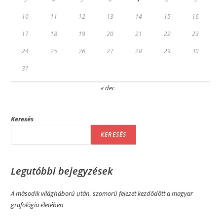
10
11
12
13
14
15
16
17
18
19
20
21
22
23
24
25
26
27
28
29
30
31
« dec
Keresés
KERESÉS
Legutóbbi bejegyzések
A második világháború után, szomorú fejezet kezdődött a magyar
grafológia életében