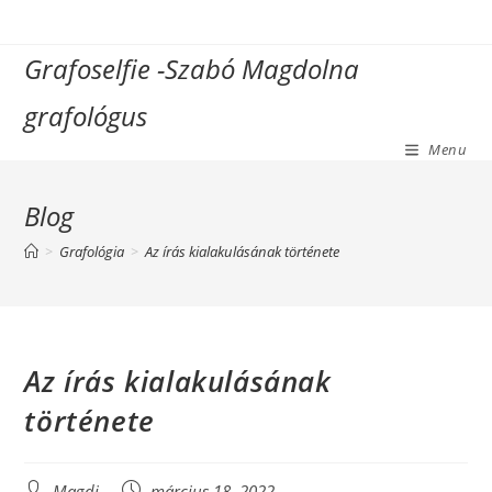
Skip
to
Grafoselfie -Szabó Magdolna
content
grafológus
Menu
Blog
>
Grafológia
>
Az írás kialakulásának története
Az írás kialakulásának
története
Post
Post
Magdi
március 18, 2022