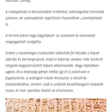
használt „billog”.
A rováspálcán a kölcsönadott értékeket, adósságokat tartották
számon, de számadatok rögzítésére használtak „csomójeleket
is.
A hírvivő pálca vagy kagylófüzér az üzenetek és útvonalak
megjegyzését szolgálta.
Ezeket a kezdetleges eszközöket váltották fel később a képek
(ábrák) és barlangrajzok, majd a képírás, amikor már konkrét
tárgyak leegyszerűsített képeit alkalmazták. Nagy léptekben
ugyan, és a teljesség igénye nélkül így el is jutottunk a
fogalomírás, a szótagok írásán keresztül, a betűírás
kialakulásához, amikor csak a szójelek kezdőhangjait olvassák
össze, és már nyelvhez kötött az értelmezés.