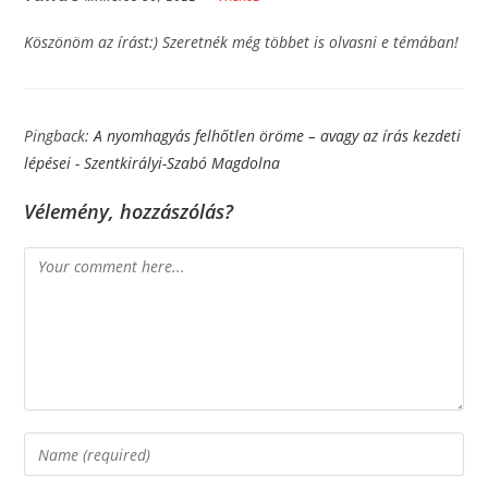
Köszönöm az írást:) Szeretnék még többet is olvasni e témában!
Pingback:
A nyomhagyás felhőtlen öröme­­ – avagy az írás kezdeti
lépései - Szentkirályi-Szabó Magdolna
Vélemény, hozzászólás?
Comment
Enter
your