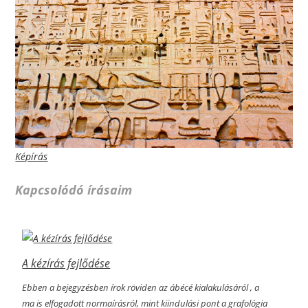
Képírás
Kapcsolódó írásaim
A kézírás fejlődése
Ebben a bejegyzésben írok röviden az ábécé kialakulásáról , a
ma is elfogadott normaírásról, mint kiindulási pont a grafológia