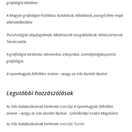
grafológia életében
A Magyar grafológia hódítása, kutatások, előadások, pezsgő élete majd
ellehetetlenítése
Pszichológiai alapfogalmak. Alkalmazott vizsgálódások. Módszertanok.
Tanácsadás.
A grafológia története, elismerése, irányzatai, személyiségközpontú
grafológia
A nyomhagyás felhőtlen öröme­­ – avagy az írás kezdeti lépései
Legutóbbi hozzászólások
Az írás kialakulásának története
szerzője
A nyomhagyás felhőtlen
öröme­­ – avagy az írás kezdeti lépései - Szentkirályi-Szabó Magdolna
Az írás kialakulásának története
szerzője
Tünde