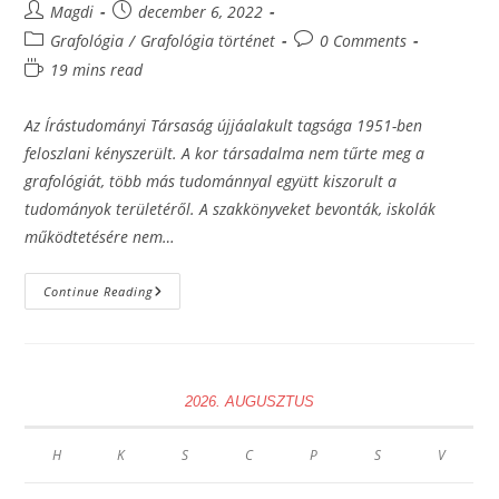
Post
Post
Magdi
december 6, 2022
author:
published:
Post
Post
Grafológia
/
Grafológia történet
0 Comments
category:
comments:
Reading
19 mins read
time:
Az Írástudományi Társaság újjáalakult tagsága 1951-ben
feloszlani kényszerült. A kor társadalma nem tűrte meg a
grafológiát, több más tudománnyal együtt kiszorult a
tudományok területéről. A szakkönyveket bevonták, iskolák
működtetésére nem…
A
Continue Reading
Második
Világháború
Után,
Szomorú
Fejezet
Kezdődött
A
2026. AUGUSZTUS
Magyar
Grafológia
Életében
H
K
S
C
P
S
V