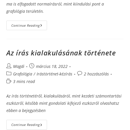
ma is elfogadott normaírásról, mint kiindulási pont a
grafológia területén.
A
Continue Reading
Kézírás
Fejlődése
Az írás kialakulásának története
Post
Post
Magdi
március 18, 2022
author:
published:
Post
Post
Grafológia
/
Irástörténet-kézírás
2 hozzászólás
category:
comments:
Reading
3 mins read
time:
Az írás történetéről, kialakulásáról, mint kezdeti számontartási
eszközről, később mint gondolati kifejező eszközről olvashatsz
ebben a bejegyzésben
Az
Continue Reading
Írás