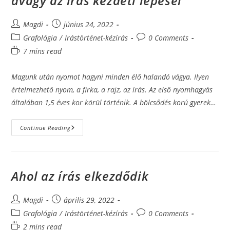
avagy az írás kezdeti lépései
Post
Post
Magdi
június 24, 2022
author:
published:
Post
Post
Grafológia
/
Irástörténet-kézírás
0 Comments
category:
comments:
Reading
7 mins read
time:
Magunk után nyomot hagyni minden élő halandó vágya. Ilyen
értelmezhető nyom, a firka, a rajz, az írás. Az első nyomhagyás
általában 1,5 éves kor körül történik. A bölcsődés korú gyerek…
A
Continue Reading
Nyomhagyás
Felhőtlen
Öröme­­
–
Avagy
Az
Ahol az írás elkezdődik
Írás
Kezdeti
Lépései
Post
Post
Magdi
április 29, 2022
author:
published:
Post
Post
Grafológia
/
Irástörténet-kézírás
0 Comments
category:
comments:
Reading
2 mins read