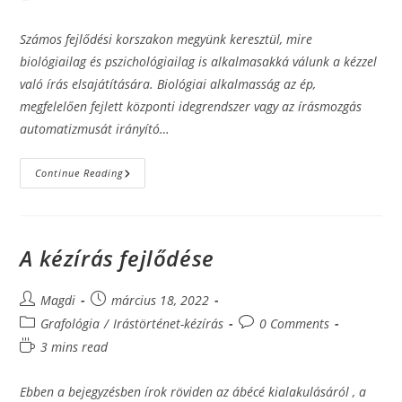
time:
Számos fejlődési korszakon megyünk keresztül, mire
biológiailag és pszichológiailag is alkalmasakká válunk a kézzel
való írás elsajátítására. Biológiai alkalmasság az ép,
megfelelően fejlett központi idegrendszer vagy az írásmozgás
automatizmusát irányító…
Ahol
Continue Reading
Az
Írás
Elkezdődik
A kézírás fejlődése
Post
Post
Magdi
március 18, 2022
author:
published:
Post
Post
Grafológia
/
Irástörténet-kézírás
0 Comments
category:
comments:
Reading
3 mins read
time:
Ebben a bejegyzésben írok röviden az ábécé kialakulásáról , a