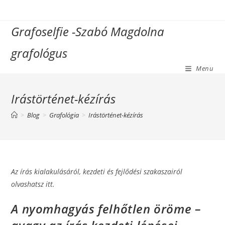
Skip
to
Grafoselfie -Szabó Magdolna
content
grafológus
Menu
Irástörténet-kézírás
>
Blog
>
Grafológia
>
Irástörténet-kézírás
Az írás kialakulásáról, kezdeti és fejlődési szakaszairól
olvashatsz itt.
A nyomhagyás felhőtlen öröme­­ –