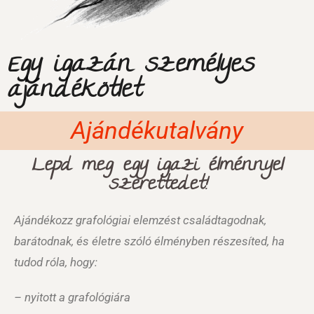
Egy igazán személyes
ajándékötlet
Ajándékutalvány
Lepd meg egy igazi élménnyel
szerettedet!
Ajándékozz grafológiai elemzést családtagodnak,
barátodnak, és életre szóló élményben részesíted, ha
tudod róla, hogy:
– nyitott a grafológiára