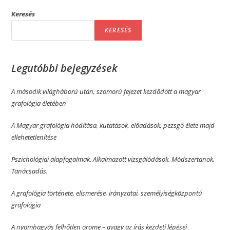
Keresés
KERESÉS
Legutóbbi bejegyzések
A második világháború után, szomorú fejezet kezdődött a magyar
grafológia életében
A Magyar grafológia hódítása, kutatások, előadások, pezsgő élete majd
ellehetetlenítése
Pszichológiai alapfogalmak. Alkalmazott vizsgálódások. Módszertanok.
Tanácsadás.
A grafológia története, elismerése, irányzatai, személyiségközpontú
grafológia
A nyomhagyás felhőtlen öröme­­ – avagy az írás kezdeti lépései