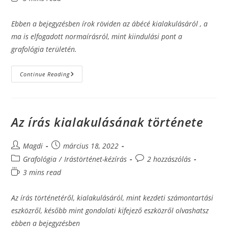
time:
Ebben a bejegyzésben írok röviden az ábécé kialakulásáról , a
ma is elfogadott normaírásról, mint kiindulási pont a
grafológia területén.
A
Continue Reading
Kézírás
Fejlődése
Az írás kialakulásának története
Post
Post
Magdi
március 18, 2022
author:
published:
Post
Post
Grafológia
/
Irástörténet-kézírás
2 hozzászólás
category:
comments:
Reading
3 mins read
time:
Az írás történetéről, kialakulásáról, mint kezdeti számontartási
eszközről, később mint gondolati kifejező eszközről olvashatsz
ebben a bejegyzésben