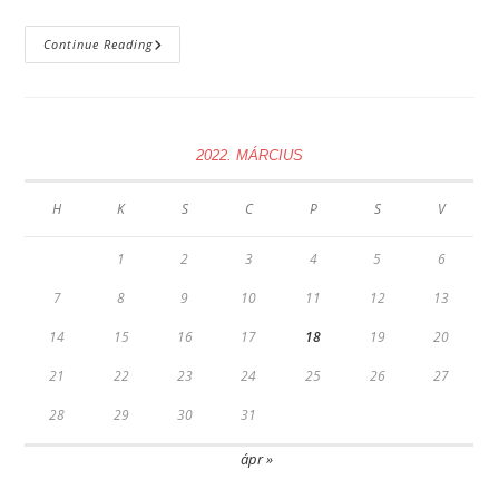
Az
Continue Reading
Írás
Kialakulásának
Története
2022. MÁRCIUS
H
K
S
C
P
S
V
1
2
3
4
5
6
7
8
9
10
11
12
13
14
15
16
17
18
19
20
21
22
23
24
25
26
27
28
29
30
31
ápr »