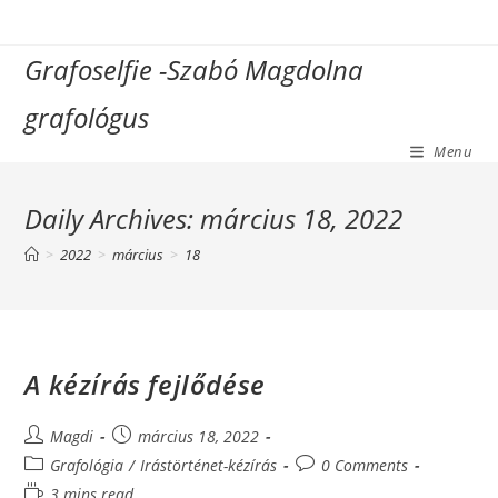
Skip
to
Grafoselfie -Szabó Magdolna
content
grafológus
Menu
Daily Archives: március 18, 2022
>
2022
>
március
>
18
A kézírás fejlődése
Post
Post
Magdi
március 18, 2022
author:
published:
Post
Post
Grafológia
/
Irástörténet-kézírás
0 Comments
category:
comments:
Reading
3 mins read