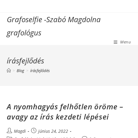
Skip
to
Grafoselfie -Szabó Magdolna
content
grafológus
Menu
írásfejlődés
>
Blog
>
írásfejlődés
A nyomhagyás felhőtlen öröme­­ –
avagy az írás kezdeti lépései
Post
Post
Magdi
június 24, 2022
author:
published: