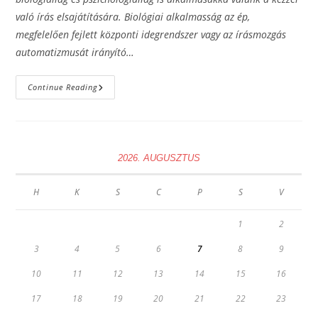
való írás elsajátítására. Biológiai alkalmasság az ép,
megfelelően fejlett központi idegrendszer vagy az írásmozgás
automatizmusát irányító…
Ahol
Continue Reading
Az
Írás
Elkezdődik
2026. AUGUSZTUS
H
K
S
C
P
S
V
1
2
3
4
5
6
7
8
9
10
11
12
13
14
15
16
17
18
19
20
21
22
23