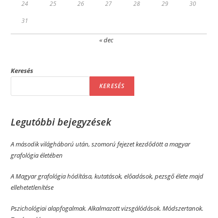
24
25
26
27
28
29
30
31
« dec
Keresés
KERESÉS
Legutóbbi bejegyzések
A második világháború után, szomorú fejezet kezdődött a magyar
grafológia életében
A Magyar grafológia hódítása, kutatások, előadások, pezsgő élete majd
ellehetetlenítése
Pszichológiai alapfogalmak. Alkalmazott vizsgálódások. Módszertanok.