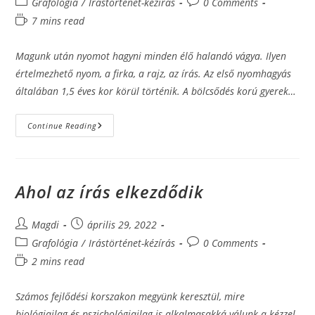
Post
Post
Grafológia
/
Irástörténet-kézírás
0 Comments
category:
comments:
Reading
7 mins read
time:
Magunk után nyomot hagyni minden élő halandó vágya. Ilyen
értelmezhető nyom, a firka, a rajz, az írás. Az első nyomhagyás
általában 1,5 éves kor körül történik. A bölcsődés korú gyerek…
A
Continue Reading
Nyomhagyás
Felhőtlen
Öröme­­
–
Avagy
Az
Ahol az írás elkezdődik
Írás
Kezdeti
Lépései
Post
Post
Magdi
április 29, 2022
author:
published:
Post
Post
Grafológia
/
Irástörténet-kézírás
0 Comments
category:
comments:
Reading
2 mins read
time:
Számos fejlődési korszakon megyünk keresztül, mire
biológiailag és pszichológiailag is alkalmasakká válunk a kézzel