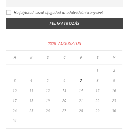
Ha folytatod, azzal elfogadod az adatvédelmi irányelvet
2026. AUGUSZTUS
H
K
S
C
P
S
V
1
2
3
4
5
6
7
8
9
10
11
12
13
14
15
16
17
18
19
20
21
22
23
24
25
26
27
28
29
30
31