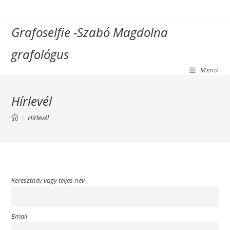
Skip
to
Grafoselfie -Szabó Magdolna
content
grafológus
Menu
Hírlevél
>
Hírlevél
Keresztnév vagy teljes név
Email