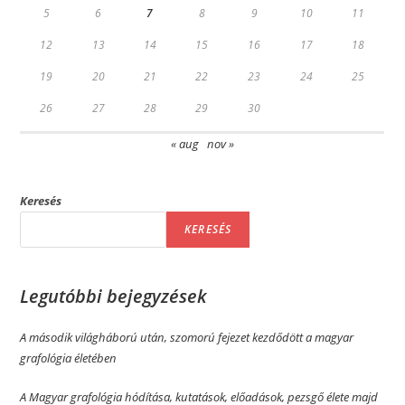
5
6
7
8
9
10
11
12
13
14
15
16
17
18
19
20
21
22
23
24
25
26
27
28
29
30
« aug
nov »
Keresés
KERESÉS
Legutóbbi bejegyzések
A második világháború után, szomorú fejezet kezdődött a magyar
grafológia életében
A Magyar grafológia hódítása, kutatások, előadások, pezsgő élete majd