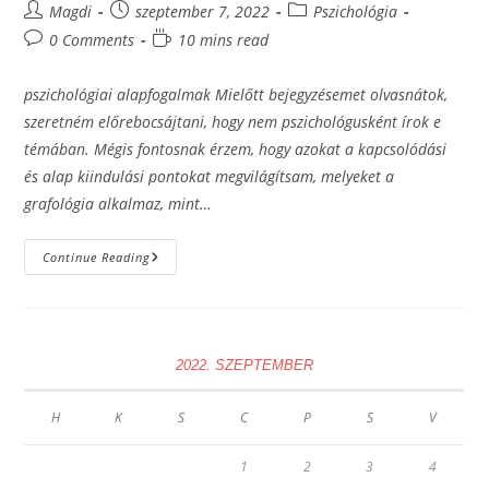
Post
Post
Post
Magdi
szeptember 7, 2022
Pszichológia
author:
published:
category:
Post
Reading
0 Comments
10 mins read
comments:
time:
pszichológiai alapfogalmak Mielőtt bejegyzésemet olvasnátok,
szeretném előrebocsájtani, hogy nem pszichológusként írok e
témában. Mégis fontosnak érzem, hogy azokat a kapcsolódási
és alap kiindulási pontokat megvilágítsam, melyeket a
grafológia alkalmaz, mint…
Pszichológiai
Continue Reading
Alapfogalmak.
Alkalmazott
Vizsgálódások.
Módszertanok.
Tanácsadás.
2022. SZEPTEMBER
H
K
S
C
P
S
V
1
2
3
4