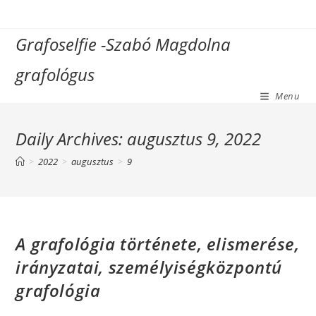
Skip
to
Grafoselfie -Szabó Magdolna
content
grafológus
Menu
Daily Archives: augusztus 9, 2022
>
2022
>
augusztus
>
9
A grafológia története, elismerése,
irányzatai, személyiségközpontú
grafológia