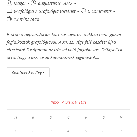
Post
Post
Magdi
augusztus 9, 2022
author:
published:
Post
Post
Grafológia
/
Grafológia történet
0 Comments
category:
comments:
Reading
13 mins read
time:
Ezután a népvándorlás kori zűrzavaros időkben nem igazán
foglalkoztak grafológiával. A XII. sz. vége felé kezdett újra
elterjedni Európában az írással való foglalkozás. Felfigyeltek
arra, hogy a kézírások különböznek egymástól,…
A
Continue Reading
Grafológia
Története,
Elismerése,
Irányzatai,
Személyiségközpontú
Grafológia
2022. AUGUSZTUS
H
K
S
C
P
S
V
1
2
3
4
5
6
7