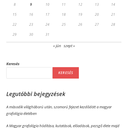
8
9
10
11
12
13
14
15
16
17
18
19
20
21
22
23
24
25
26
27
28
29
30
31
« jún
szept »
Keresés
KERESÉS
Legutóbbi bejegyzések
A második világháború után, szomorú fejezet kezdődött a magyar
grafológia életében
A Magyar grafológia hódítása, kutatások, előadások, pezsgő élete majd