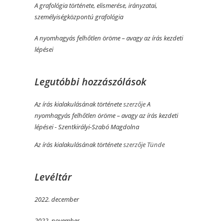
A grafológia története, elismerése, irányzatai,
személyiségközpontú grafológia
A nyomhagyás felhőtlen öröme­­ – avagy az írás kezdeti
lépései
Legutóbbi hozzászólások
Az írás kialakulásának története
szerzője
A
nyomhagyás felhőtlen öröme­­ – avagy az írás kezdeti
lépései - Szentkirályi-Szabó Magdolna
Az írás kialakulásának története
szerzője
Tünde
Levéltár
2022. december
2022. november