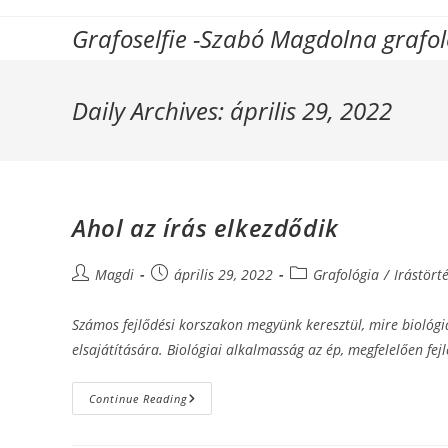
Skip
Grafoselfie -Szabó Magdolna grafo
to
content
Daily Archives: április 29, 2022
Ahol az írás elkezdődik
Post
Post
Post
Magdi
április 29, 2022
Grafológia
/
Irástört
author:
published:
category:
Számos fejlődési korszakon megyünk keresztül, mire biológia
elsajátítására. Biológiai alkalmasság az ép, megfelelően fe
Ahol
Continue Reading
Az
Írás
Elkezdődik