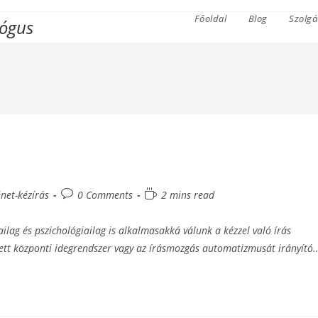
Főoldal
Blog
Szolgá
lógus
Post
Reading
énet-kézírás
0 Comments
2 mins read
comments:
time:
ilag és pszichológiailag is alkalmasakká válunk a kézzel való írás
jlett központi idegrendszer vagy az írásmozgás automatizmusát irányító