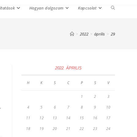
ltatások
Hogyan dolgozom
Kapcsolat
Toggle
website
search
>
2022
>
április
>
29
2022. ÁPRILIS
H
K
S
C
P
S
V
1
2
3
…
4
5
6
7
8
9
10
11
12
13
14
15
16
17
18
19
20
21
22
23
24