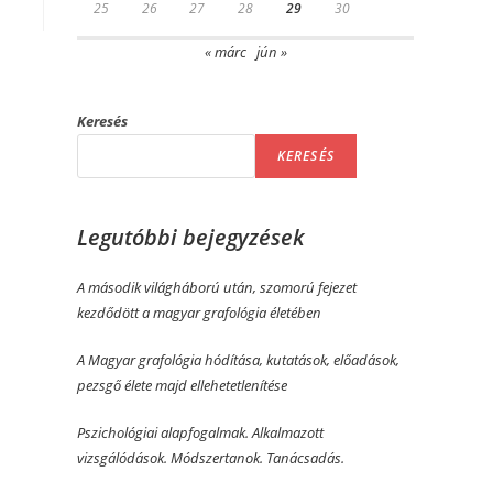
25
26
27
28
29
30
« márc
jún »
Keresés
KERESÉS
Legutóbbi bejegyzések
A második világháború után, szomorú fejezet
kezdődött a magyar grafológia életében
A Magyar grafológia hódítása, kutatások, előadások,
pezsgő élete majd ellehetetlenítése
Pszichológiai alapfogalmak. Alkalmazott
vizsgálódások. Módszertanok. Tanácsadás.